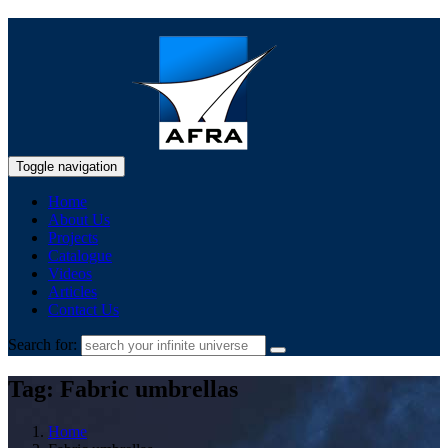
Toggle navigation
Home
About Us
Projects
Catalogue
Videos
Articles
Contact Us
Search for:
Tag: Fabric umbrellas
Home